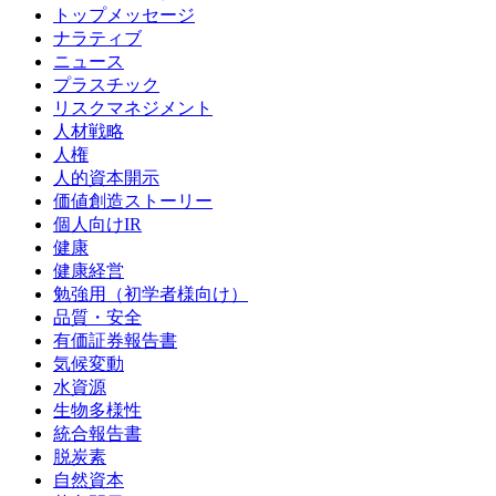
トップメッセージ
ナラティブ
ニュース
プラスチック
リスクマネジメント
人材戦略
人権
人的資本開示
価値創造ストーリー
個人向けIR
健康
健康経営
勉強用（初学者様向け）
品質・安全
有価証券報告書
気候変動
水資源
生物多様性
統合報告書
脱炭素
自然資本