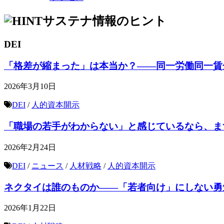
サステナ情報のヒント
DEI
「格差が縮まった」は本当か？——同一労働同一賃金
2026年3月10日
DEI
/
人的資本開示
「職場の若手がわからない」と感じているなら、ま
2026年2月24日
DEI
/
ニュース
/
人材戦略
/
人的資本開示
ネクタイは誰のものか――「若者向け」にしない勇
2026年1月22日