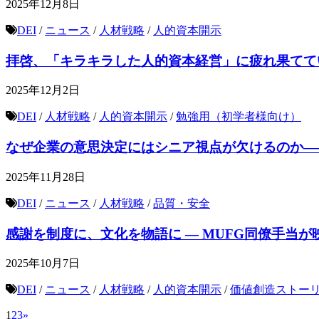
2025年12月8日
DEI
/
ニュース
/
人材戦略
/
人的資本開示
拝啓、「キラキラした人的資本経営」に疲れ果てて
2025年12月2日
DEI
/
人材戦略
/
人的資本開示
/
勉強用（初学者様向け）
なぜ企業の意思決定にはシニア視点が欠けるのか―
2025年11月28日
DEI
/
ニュース
/
人材戦略
/
品質・安全
感謝を制度に、文化を物語に ― MUFG同僚手当
2025年10月7日
DEI
/
ニュース
/
人材戦略
/
人的資本開示
/
価値創造ストー
1
2
3
»