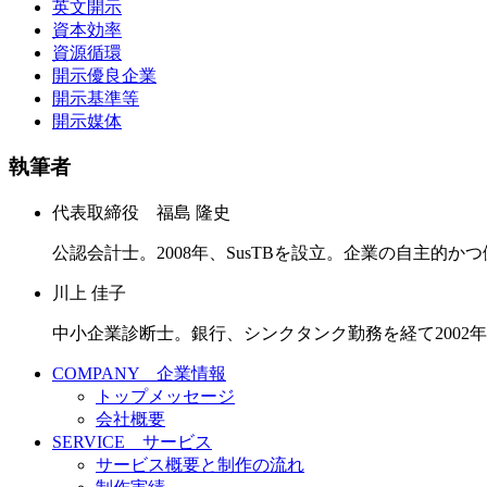
英文開示
資本効率
資源循環
開示優良企業
開示基準等
開示媒体
執筆者
代表取締役 福島 隆史
公認会計士。2008年、SusTBを設立。企業の自主的
川上 佳子
中小企業診断士。銀行、シンクタンク勤務を経て2002
COMPANY 企業情報
トップメッセージ
会社概要
SERVICE サービス
サービス概要と制作の流れ