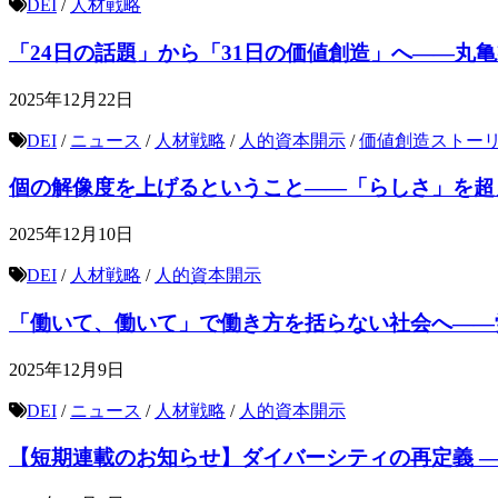
DEI
/
人材戦略
「24日の話題」から「31日の価値創造」へ――丸
2025年12月22日
DEI
/
ニュース
/
人材戦略
/
人的資本開示
/
価値創造ストー
個の解像度を上げるということ——「らしさ」を超
2025年12月10日
DEI
/
人材戦略
/
人的資本開示
「働いて、働いて」で働き方を括らない社会へ——
2025年12月9日
DEI
/
ニュース
/
人材戦略
/
人的資本開示
【短期連載のお知らせ】ダイバーシティの再定義 —