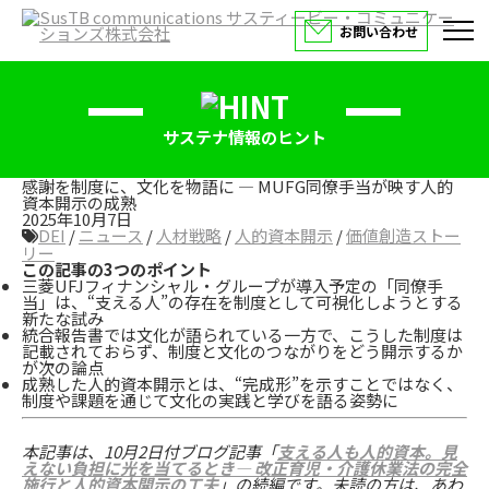
お問い合わせ
サステナ情報のヒント
感謝を制度に、文化を物語に ― MUFG同僚手当が映す人的
資本開示の成熟
2025年10月7日
DEI
/
ニュース
/
人材戦略
/
人的資本開示
/
価値創造ストー
リー
この記事の3つのポイント
三菱UFJフィナンシャル・グループが導入予定の「同僚手
当」は、“支える人”の存在を制度として可視化しようとする
新たな試み
統合報告書では文化が語られている一方で、こうした制度は
記載されておらず、制度と文化のつながりをどう開示するか
が次の論点
成熟した人的資本開示とは、“完成形”を示すことではなく、
制度や課題を通じて文化の実践と学びを語る姿勢に
本記事は、10月2日付ブログ記事
「
支える人も人的資本。見
えない負担に光を当てるとき― 改正育児・介護休業法の完全
施行と人的資本開示の工夫
」の続編です。未読の方は、あわ