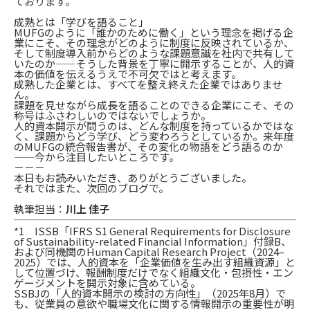
ております。
成熟とは「学びを語ること」
MUFGのように「誰かのために働く」という理念を掲げる企
業にこそ、その理念がどのように制度に反映されているか、
そして制度導入前からどのような課題意識を社内で共有して
いたのか——そうした背景を丁寧に開示することが、人的資
本の価値を伝えるうえで不可欠ではと考えます。
成熟した企業とは、すべてを整え終えた企業ではありませ
ん。
課題を見せながら成長を語ることのできる企業にこそ、その
称号はふさわしいのではないでしょうか。
人的資本開示が問うのは、どんな制度を持っているかではな
く、課題からどう学び、どう変わろうとしているか。来年度
のMUFGの統合報告書が、その変化の物語をどう語るのか
——今から注目したいところです。
－－－
本日もお読みいただき、ありがとうございました。
それではまた、次回のブログで。
執筆担当：
川上 佳子
*1 ISSB「IFRS S1 General Requirements for Disclosure
of Sustainability-related Financial Information」付録B、
および同機関のHuman Capital Research Project（2024–
2025）では、人的資本を「企業価値を生み出す組織資源」と
して位置づけ、報酬制度だけでなく組織文化・包摂性・エン
ゲージメントを開示対象に含めている。
SSBJの「人的資本開示の検討の方向性」（2025年8月）で
も、従業員の意欲や職場文化に関する情報開示の重要性が明