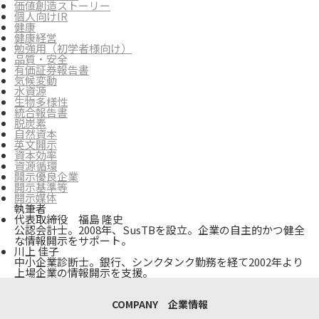
価値創造ストーリー
個人向けIR
健康
健康経営
勉強用（初学者様向け）
品質・安全
有価証券報告書
気候変動
水資源
生物多様性
統合報告書
脱炭素
自然資本
英文開示
資本効率
資源循環
開示優良企業
開示基準等
開示媒体
執筆者
代表取締役 福島 隆史
公認会計士。2008年、SusTBを設立。企業の自主的かつ健全
な情報開示をサポート。
川上 佳子
中小企業診断士。銀行、シンクタンク勤務を経て2002年より
上場企業の情報開示を支援。
COMPANY 企業情報