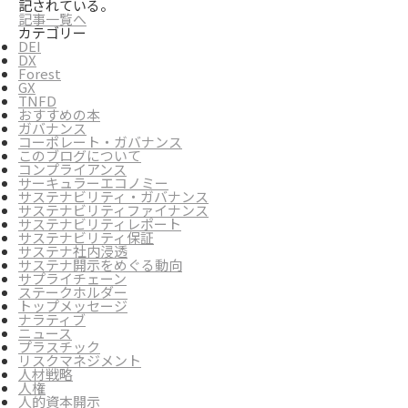
記されている。
記事一覧へ
カテゴリー
DEI
DX
Forest
GX
TNFD
おすすめの本
ガバナンス
コーポレート・ガバナンス
このブログについて
コンプライアンス
サーキュラーエコノミー
サステナビリティ・ガバナンス
サステナビリティファイナンス
サステナビリティレポート
サステナビリティ保証
サステナ社内浸透
サステナ開示をめぐる動向
サプライチェーン
ステークホルダー
トップメッセージ
ナラティブ
ニュース
プラスチック
リスクマネジメント
人材戦略
人権
人的資本開示