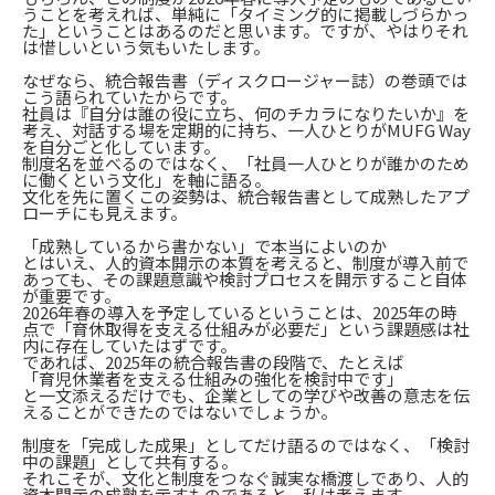
うことを考えれば、単純に「タイミング的に掲載しづらかっ
た」ということはあるのだと思います。ですが、やはりそれ
は惜しいという気もいたします。
なぜなら、統合報告書（ディスクロージャー誌）の巻頭では
こう語られていたからです。
社員は『自分は誰の役に立ち、何のチカラになりたいか』を
考え、対話する場を定期的に持ち、一人ひとりがMUFG Way
を自分ごと化しています。
制度名を並べるのではなく、「社員一人ひとりが誰かのため
に働くという文化」を軸に語る。
文化を先に置くこの姿勢は、統合報告書として成熟したアプ
ローチにも見えます。
「成熟しているから書かない」で本当によいのか
とはいえ、人的資本開示の本質を考えると、制度が導入前で
あっても、その課題意識や検討プロセスを開示すること自体
が重要です。
2026年春の導入を予定しているということは、2025年の時
点で「育休取得を支える仕組みが必要だ」という課題感は社
内に存在していたはずです。
であれば、2025年の統合報告書の段階で、たとえば
「育児休業者を支える仕組みの強化を検討中です」
と一文添えるだけでも、企業としての学びや改善の意志を伝
えることができたのではないでしょうか。
制度を「完成した成果」としてだけ語るのではなく、「検討
中の課題」として共有する。
それこそが、文化と制度をつなぐ誠実な橋渡しであり、人的
資本開示の成熟を示すものであると、私は考えます。