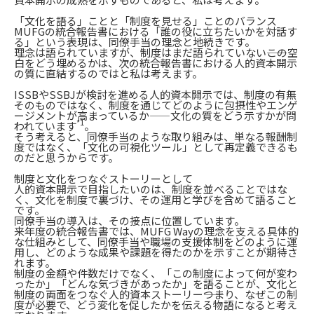
「文化を語る」ことと「制度を見せる」ことのバランス
MUFGの統合報告書における「誰の役に立ちたいかを対話す
る」という表現は、同僚手当の理念と地続きです。
理念は語られていますが、制度はまだ語られていない――この空
白をどう埋めるかは、次の統合報告書における人的資本開示
の質に直結するのではと私は考えます。
ISSBやSSBJが検討を進める人的資本開示では、制度の有無
そのものではなく、制度を通じてどのように包摂性やエンゲ
ージメントが高まっているか——文化の質をどう示すかが問
*1
われています
。
そう考えると、同僚手当のような取り組みは、単なる報酬制
度ではなく、「文化の可視化ツール」として再定義できるも
のだと思うからです。
制度と文化をつなぐストーリーとして
人的資本開示で目指したいのは、制度を並べることではな
く、文化を制度で裏づけ、その運用と学びを含めて語ること
です。
同僚手当の導入は、その接点に位置しています。
来年度の統合報告書では、MUFG Wayの理念を支える具体的
な仕組みとして、同僚手当や職場の支援体制をどのように運
用し、どのような成果や課題を得たのかを示すことが期待さ
れます。
制度の金額や件数だけでなく、「この制度によって何が変わ
ったか」「どんな気づきがあったか」を語ることが、文化と
制度の両面をつなぐ人的資本ストーリー――つまり、なぜこの制
度が必要で、どう変化を促したかを伝える物語になると考え