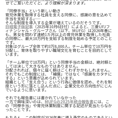
せてご覧いただくと、より理解が深まります。
「同僚手当」という新しい動き
育児休業を取得する社員を支える同僚に、感謝の意を込めて
手当を支給する――。
そんな制度を導入する企業が増えているのだそうです。
日経電子版記事
（2025年10月6日付）によると、三菱UFJフ
ィナンシャル・グループさん（以下、MUFG）は2026年春に
も、男女を問わず連続1カ月以上の育児休業を取得した社員
の同僚に、最大10万円を支給する制度を始める予定とのこと
です。
対象はグループ全体で約3万8,000人。チーム単位で10万円を
分配し、育休を取りやすい職場文化を育むことを目的として
います。
「チーム単位で10万円」という同僚手当の金額は、絶対額と
しては決して大きなものではありません。
分配されれば、個々に届く額はごくわずかかもしれません。
それでもこの制度には、「補償」ではなく「感謝をカタチに
する」という意義が込められています。
組織として「支え合う」という行為に価値を認め、それを制
度という形に落とし込んだ点に、企業文化の方向性がにじん
でいるように思います。
それでも報告書には書かれていなかった
一方で興味深いのは、
MUFGの2025年統合報告書
には、こ
の「同僚手当」や育児休業制度に関する記述が見当たらなか
ったことです。
もちろん、この制度が2026年春に導入予定のものであるとい