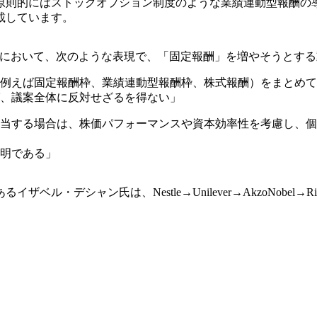
原則的にはストックオプション制度のような業績連動型報酬の
載しています。
びp27において、次のような表現で、「固定報酬」を増やそうと
例えば固定報酬枠、業績連動型報酬枠、株式報酬）をまとめて
、議案全体に反対せざるを得ない」
当する場合は、株価パフォーマンスや資本効率性を考慮し、個
明である」
ル・デシャン氏は、Nestle→Unilever→AkzoNobel→