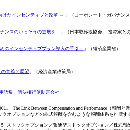
向けたインセンティブと改革 ～
」（コーポレート・ガバナンス
ナンスのいっそうの進展を－
」（日本取締役協会 投資家と
めのインセンティブプラン導入の手引－
」（経済産業省）
入の意義と展望
」（経済産業政策局）
用語集」議決権行使助言会社
0に「The Link Between Compensation and Per
ックオプションなどの株式報酬を含むような報酬体系を推奨す
5「８. ストックオプション／報酬型ストックオプション／株式