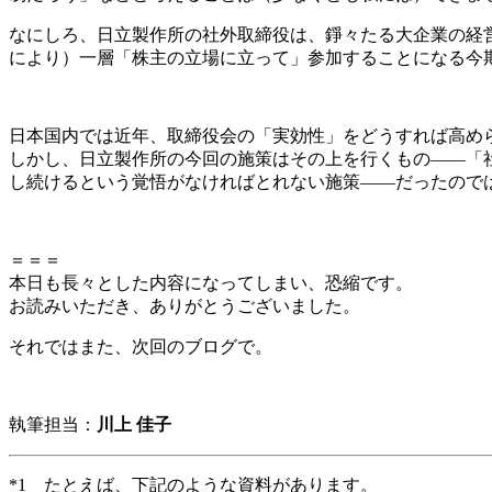
なにしろ、日立製作所の社外取締役は、錚々たる大企業の経営
により）一層「株主の立場に立って」参加することになる今
日本国内では近年、取締役会の「実効性」をどうすれば高め
しかし、日立製作所の今回の施策はその上を行くもの――「
し続けるという覚悟がなければとれない施策――だったので
＝＝＝
本日も長々とした内容になってしまい、恐縮です。
お読みいただき、ありがとうございました。
それではまた、次回のブログで。
執筆担当：
川上 佳子
*1 たとえば、下記のような資料があります。