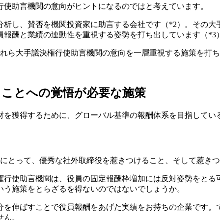
行使助言機関の意向がヒントになるのではと考えています。
析し、賛否を機関投資家に助言する会社です（*2）。その大手
員報酬と業績の連動性を重視する姿勢を打ち出しています（*3
がこれら大手議決権行使助言機関の意向を一層重視する施策を打
ることへの覚悟が必要な施策
材を獲得するために、グローバル基準の報酬体系を目指してい
にとって、優秀な社外取締役を惹きつけること、そして惹きつ
権行使助言機関は、役員の固定報酬枠増加には反対姿勢をとる可
いう施策をとらざるを得ないのではないでしょうか。
分を伸ばすことで役員報酬をあげた実績をお持ちの企業です。
せん。