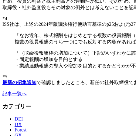
ため、役員の利益と株主利益との連動性が低い。そのため、
取締役・社外監査役もその対象の例外とは考えないことを記
*4
ISS社は、上述の2024年版議決権行使助言基準のp25およ
「なお近年、株式報酬をはじめとする複数の役員報酬（
複数の役員報酬のうち一つにでも反対する内容があれば
「（取締役報酬枠の増加について）下記のいずれかに該
・固定報酬の増加を目的とする
・業績連動報酬の導入や増加を目的とするかどうかが不
*5
最新の招集通知
で確認しましたところ、新任の社外取締役であるイザベ
記事一覧へ
カテゴリー
DEI
DX
Forest
GX