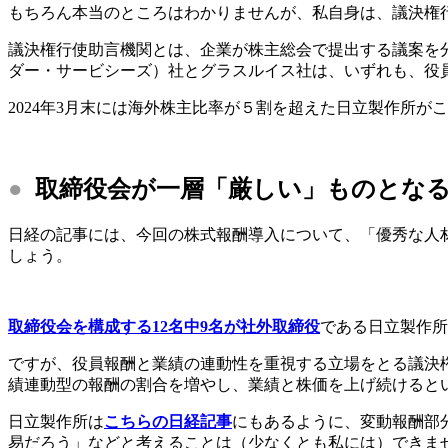
もちろん本当のところはわかりませんが、私自身は、議決権
議決権行使助言機関とは、企業が株主総会で提出する議案を分
ダー・サービシーズ）社とグラスルイス社は、いずれも、役
2024年3月末には海外株主比率が５割を超えた日立製作所
●
取締役会が一層「厳しい」ものとな
日経の記事には、今回の株式報酬導入について、「優秀な人
しょう。
取締役会を構成する12名中9名が社外取締役
である日立製作所
ですが、役員報酬と業績の連動性を重視する立場をとる議決
績連動型の報酬の割合を増やし、業績と株価を上げ続けると
日立製作所は
こちらの日経記事
にもあるように、変動報酬部
易だろう」などと考えることは（少なくとも私には）できま