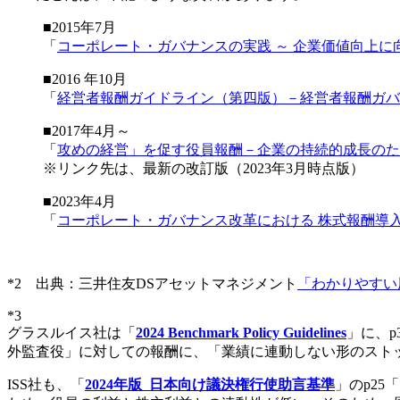
■2015年7月
「
コーポレート・ガバナンスの実践 ～ 企業価値向上に
■2016 年10月
「
経営者報酬ガイドライン（第四版）－経営者報酬ガバ
■2017年4月～
「
攻めの経営」を促す役員報酬－企業の持続的成長のた
※リンク先は、最新の改訂版（2023年3月時点版）
■2023年4月
「
コーポレート・ガバナンス改革における 株式報酬導
*2 出典：三井住友DSアセットマネジメント
「わかりやすい
*3
グラスルイス社は「
2024 Benchmark Policy Guidelines
」に、p3
外監査役」に対しての報酬に、「業績に連動しない形のスト
ISS社も、「
2024年版 日本向け議決権行使助言基準
」のp2