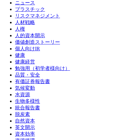
ニュース
プラスチック
リスクマネジメント
人材戦略
人権
人的資本開示
価値創造ストーリー
個人向けIR
健康
健康経営
勉強用（初学者様向け）
品質・安全
有価証券報告書
気候変動
水資源
生物多様性
統合報告書
脱炭素
自然資本
英文開示
資本効率