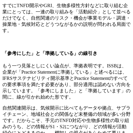
すでにTNFD開示やGRI、生物多様性方針などに取り組む企
業にとっては、一連の取り組みを「活動紹介」として並べる
だけでなく、自然関連のリスク・機会が事業モデル・調達・
操業地・気候対応とどうつながるかの説明が問われる局面で
す。
「参考にした」と「準拠している」の線引き
もう一つ見落としにくい論点が、準拠表明です。ISSBは、
企業が「Practice Statementに準拠している」と述べるには、
IFRSサステナビリティ開示基準とPractice Statementのすべて
の要求事項を満たす必要があり、部分適用は認めない方向を
示しています。「参考にしました」と「準拠しています」の
間に、線が引かれ始めた形です。
自然関連開示は、気候開示に比べてもデータや拠点、サプラ
イチェーン、地域社会との関係など未整備の領域が多い分野
です。だからこそ、手元のTNFD対応や生物多様性の取り組
みのうち、どの情報がS1・S2につながり、どの情報が活動
紹介にとどまるのか――棚卸しの視点があらためて要りま