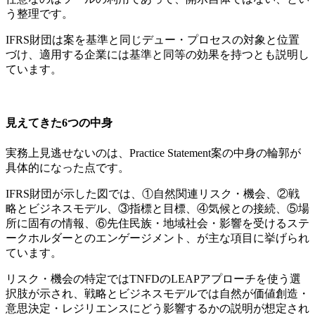
う整理です。
IFRS財団は案を基準と同じデュー・プロセスの対象と位置
づけ、適用する企業には基準と同等の効果を持つとも説明し
ています。
見えてきた6つの中身
実務上見逃せないのは、Practice Statement案の中身の輪郭が
具体的になった点です。
IFRS財団が示した図では、①自然関連リスク・機会、②戦
略とビジネスモデル、③指標と目標、④気候との接続、⑤場
所に固有の情報、⑥先住民族・地域社会・影響を受けるステ
ークホルダーとのエンゲージメント、が主な項目に挙げられ
ています。
リスク・機会の特定ではTNFDのLEAPアプローチを使う選
択肢が示され、戦略とビジネスモデルでは自然が価値創造・
意思決定・レジリエンスにどう影響するかの説明が想定され