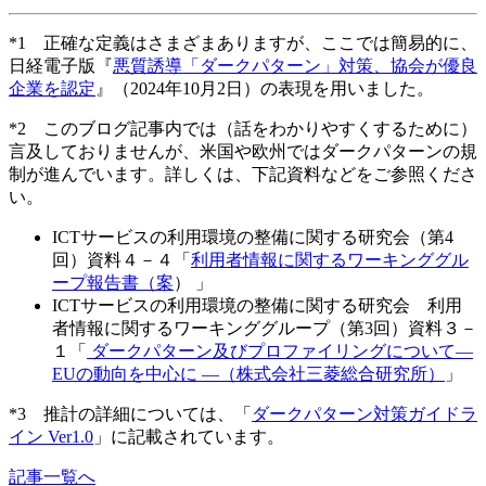
*1 正確な定義はさまざまありますが、ここでは簡易的に、
日経電子版『
悪質誘導「ダークパターン」対策、協会が優良
企業を認定
』（2024年10月2日）の表現を用いました。
*2 このブログ記事内では（話をわかりやすくするために）
言及しておりませんが、米国や欧州ではダークパターンの規
制が進んでいます。詳しくは、下記資料などをご参照くださ
い。
ICTサービスの利用環境の整備に関する研究会（第4
回）資料４－４「
利用者情報に関するワーキンググル
ープ報告書（案
） 」
ICTサービスの利用環境の整備に関する研究会 利用
者情報に関するワーキンググループ（第3回）資料３－
１「
ダークパターン及びプロファイリングについて―
EUの動向を中心に ―（株式会社三菱総合研究所）
」
*3 推計の詳細については、「
ダークパターン対策ガイドラ
イン Ver1.0
」に記載されています。
記事一覧へ