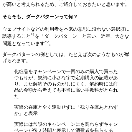
が高いと考えられるため、ご紹介しておきたいと思います。
そもそも、ダークパターンって何？
ウェブサイトなどの利用者を本来の意思に沿わない選択肢に
*1
誘導すること
を「ダークパターン」と言い、近年、大きな
*2
問題となっています
。
ダークパターンの例としては、たとえば次のようなものが挙
げられます。
化粧品をキャンペーンで一回のみの購入で買った
つもりが、規約に小さな字で定期購入の記載があ
り、また解約そのものがしにくく、解約時には商
品の金額から考えても不当に高い手数料がとられ
た
実際の在庫と全く連動せずに「残り在庫あとわず
か」と表示
実際には常設のキャンペーンにも関わらずキャン
ペーンが後 2 時間と表示して消費者を焦らせる