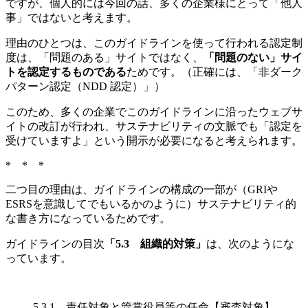
ですが、個人的には今回の話、多くの企業様にとって「他人
事」ではないと考えます。
理由のひとつは、このガイドラインを使って行われる認定制
度は、「問題のある」サイトではなく、
「問題のない」サイ
トを認定するものである
ためです。（正確には、「非ダーク
パターン認定（NDD 認定）」）
このため、多くの企業でこのガイドラインに沿ったウェブサ
イトの改訂が行われ、サステナビリティの文脈でも「認定を
受けていますよ」という開示が必要になると考えられます。
* * *
二つ目の理由は、ガイドラインの構成の一部が（GRIや
ESRSを意識してでもいるかのように）サステナビリティ的
な書き方になっているためです。
ガイドラインの目次
「5.3 組織的対策」
は、次のようにな
っています。
5.3.1 責任対象と管掌役員等の任命【審査対象】