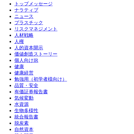
トップメッセージ
ナラティブ
ニュース
プラスチック
リスクマネジメント
人材戦略
人権
人的資本開示
価値創造ストーリー
個人向けIR
健康
健康経営
勉強用（初学者様向け）
品質・安全
有価証券報告書
気候変動
水資源
生物多様性
統合報告書
脱炭素
自然資本