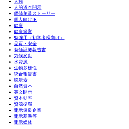
人権
人的資本開示
価値創造ストーリー
個人向けIR
健康
健康経営
勉強用（初学者様向け）
品質・安全
有価証券報告書
気候変動
水資源
生物多様性
統合報告書
脱炭素
自然資本
英文開示
資本効率
資源循環
開示優良企業
開示基準等
開示媒体