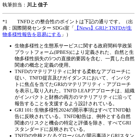
執筆担当：
川上 佳子
*1 TNFDとの整合性のポイントは下記の通りです。（出
典：国際開発センター SDGs室「
【News】GRIとTNFDが生
物多様性報告を容易にする
」）
生物多様性と生態系サービスに関する政府間科学政策
プラットフォーム(IPBES)により定義された、自然と生
物多様性損失の5つの直接的要因を含む、一貫した自然
関連の概念と定義の使用。
TNFDのマテリアリティに対する柔軟なアプローチに
従い、TNFD提言及びガイダンスにおいて、インパク
トに焦点を当てたGRIのマテリアリティ・アプローチ
を表示し取り入れた。TNFD LEAPアプローチは、組織
がインパクトと財務の両方のマテリアリティに沿って
報告することを支援するよう設計されている。
GRI 101: 生物多様性2024の開示事項はすべてTNFD勧
告に反映されている。TNFD勧告は、例外とする自然
関連のリスクと機会の特定と評価を除き、すべてGRI
スタンダードに反映されている。
TNFDの中核となるグローバルな開示事項とGRIスタン