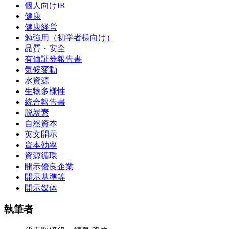
個人向けIR
健康
健康経営
勉強用（初学者様向け）
品質・安全
有価証券報告書
気候変動
水資源
生物多様性
統合報告書
脱炭素
自然資本
英文開示
資本効率
資源循環
開示優良企業
開示基準等
開示媒体
執筆者