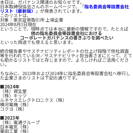
本日は、ガバナンス関連のお知らせです。
日本取締役協会さんのホームページで、「
指名委員会等設置会社
リスト（最新版）
」が発表されています。
このリストは、
対象：東京証券取引所 上場企業
2024年8月1日現在
ということで、現時点では本当に最新の情報ですので、たとえば
他の指名委員会等設置会社における
コーポレートガバナンスの書きぶりを調べたい
といった用途でも使えると思います。
統合報告書やサステナビリティレポートの仕上げ段階で他社調査
等を行われているIR／サステナビリティ担当者さまにとって、とて
も助かるリストではと存じますので、よろしければご活用くださ
い。
ちなみに、2023年および2024年に指名委員会等設置会社へ移行し
た企業さまのリストは下記の通りです。
■2024年
（株）資生堂
（株）キッツ
ルネサスエレクトロニクス（株）
横河電機（株）
コクヨ（株）
■2023年
（株）電通グループ
日本電気（株）
栗田工業（株）