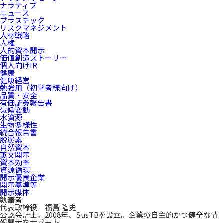
ナラティブ
ニュース
プラスチック
リスクマネジメント
人材戦略
人権
人的資本開示
価値創造ストーリー
個人向けIR
健康
健康経営
勉強用（初学者様向け）
品質・安全
有価証券報告書
気候変動
水資源
生物多様性
統合報告書
脱炭素
自然資本
英文開示
資本効率
資源循環
開示優良企業
開示基準等
開示媒体
執筆者
代表取締役 福島 隆史
公認会計士。2008年、SusTBを設立。企業の自主的かつ健全な情
報開示をサポート。