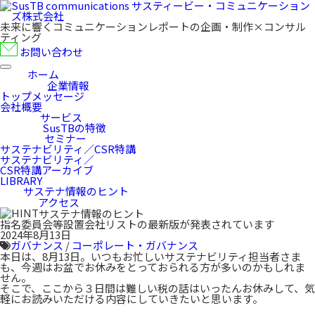
未来に響くコミュニケーションレポートの企画・制作×コンサル
ティング
お問い合わせ
ホーム
企業情報
トップメッセージ
会社概要
サービス
SusTBの特徴
セミナー
サステナビリティ／CSR特講
サステナビリティ／
CSR特講アーカイブ
LIBRARY
サステナ情報のヒント
アクセス
サステナ情報のヒント
指名委員会等設置会社リストの最新版が発表されています
2024年8月13日
ガバナンス
/
コーポレート・ガバナンス
本日は、8月13日。いつもお忙しいサステナビリティ担当者さま
も、今週はお盆でお休みをとっておられる方が多いのかもしれま
せん。
そこで、ここから３日間は難しい税の話はいったんお休みして、気
軽にお読みいただける内容にしていきたいと思います。