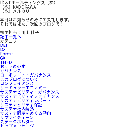
ID＆Eホールディングス（株）
（株）KADOKAWA
（株）メルカリ
—
本日はお知らせのみにて失礼します。
それではまた、次回のブログで！
執筆担当：
川上 佳子
記事一覧へ
カテゴリー
DEI
DX
Forest
GX
TNFD
おすすめの本
ガバナンス
コーポレート・ガバナンス
このブログについて
コンプライアンス
サーキュラーエコノミー
サステナビリティ・ガバナンス
サステナビリティファイナンス
サステナビリティレポート
サステナビリティ保証
サステナ社内浸透
サステナ開示をめぐる動向
サプライチェーン
ステークホルダー
トップメッセージ