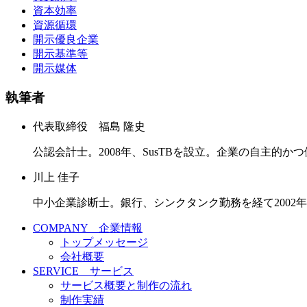
資本効率
資源循環
開示優良企業
開示基準等
開示媒体
執筆者
代表取締役 福島 隆史
公認会計士。2008年、SusTBを設立。企業の自主的
川上 佳子
中小企業診断士。銀行、シンクタンク勤務を経て2002
COMPANY 企業情報
トップメッセージ
会社概要
SERVICE サービス
サービス概要と制作の流れ
制作実績