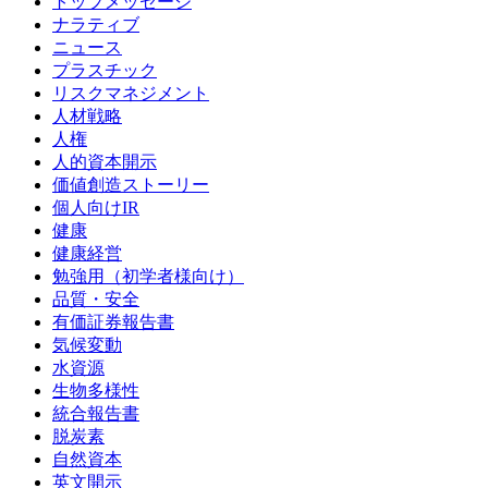
トップメッセージ
ナラティブ
ニュース
プラスチック
リスクマネジメント
人材戦略
人権
人的資本開示
価値創造ストーリー
個人向けIR
健康
健康経営
勉強用（初学者様向け）
品質・安全
有価証券報告書
気候変動
水資源
生物多様性
統合報告書
脱炭素
自然資本
英文開示