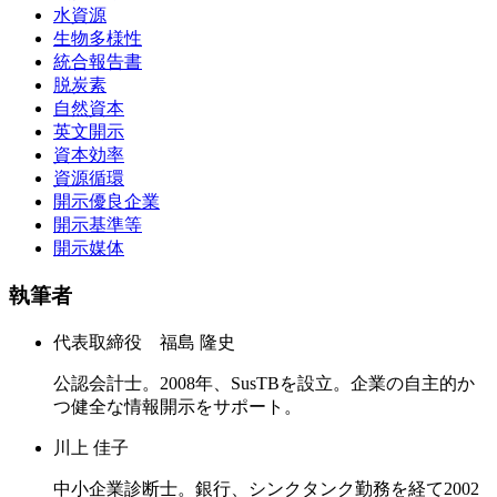
水資源
生物多様性
統合報告書
脱炭素
自然資本
英文開示
資本効率
資源循環
開示優良企業
開示基準等
開示媒体
執筆者
代表取締役 福島 隆史
公認会計士。2008年、SusTBを設立。企業の自主的か
つ健全な情報開示をサポート。
川上 佳子
中小企業診断士。銀行、シンクタンク勤務を経て2002