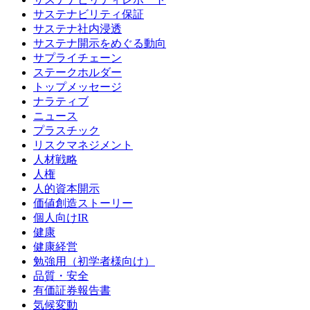
サステナビリティ保証
サステナ社内浸透
サステナ開示をめぐる動向
サプライチェーン
ステークホルダー
トップメッセージ
ナラティブ
ニュース
プラスチック
リスクマネジメント
人材戦略
人権
人的資本開示
価値創造ストーリー
個人向けIR
健康
健康経営
勉強用（初学者様向け）
品質・安全
有価証券報告書
気候変動