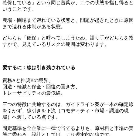
確保している」という同じ言葉が、二つの状態を指し得ると
いうことです。
農場・圃場まで遡れている状態と、問題が起きたときに原因
まで辿れる体制がある状態。
どちらも「確保」と呼べてしまうため、語り手がどちらを指
すかで、見えているリスクの範囲は変わります。
要するに：線は引き残されている
責務Aと推奨Bの境界、
回避・軽減と保全・回復の置き方、
トレーサビリティの最低線。
三つの特徴に共通するのは、ガイドライン案が一本の確定線
を引かず、線引きを下流（コモディティ・市場・調達の現
場）へ渡している点です。
固定基準を全企業に一律で当てるよりも、原材料と市場の実
態に委ねる。設計としては、より現実的な線です。