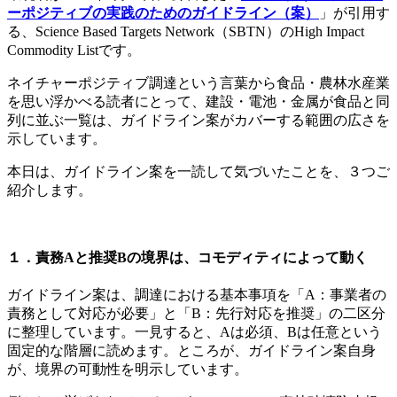
ーポジティブの実践のためのガイドライン（案）
」が引用す
る、Science Based Targets Network（SBTN）のHigh Impact
Commodity Listです。
ネイチャーポジティブ調達という言葉から食品・農林水産業
を思い浮かべる読者にとって、建設・電池・金属が食品と同
列に並ぶ一覧は、ガイドライン案がカバーする範囲の広さを
示しています。
本日は、ガイドライン案を一読して気づいたことを、３つご
紹介します。
１．責務Aと推奨Bの境界は、コモディティによって動く
ガイドライン案は、調達における基本事項を「A：事業者の
責務として対応が必要」と「B：先行対応を推奨」の二区分
に整理しています。一見すると、Aは必須、Bは任意という
固定的な階層に読めます。ところが、ガイドライン案自身
が、境界の可動性を明示しています。