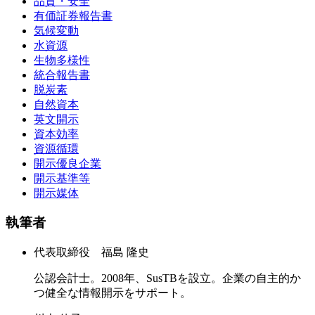
品質・安全
有価証券報告書
気候変動
水資源
生物多様性
統合報告書
脱炭素
自然資本
英文開示
資本効率
資源循環
開示優良企業
開示基準等
開示媒体
執筆者
代表取締役 福島 隆史
公認会計士。2008年、SusTBを設立。企業の自主的か
つ健全な情報開示をサポート。