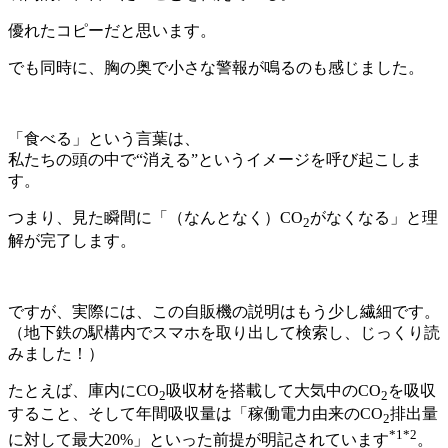
優れたコピーだと思います。
でも同時に、胸の奥で小さな警報が鳴るのも感じました。
「食べる」という言葉は、
私たちの頭の中で“消える”というイメージを呼び起こしま
す。
つまり、見た瞬間に「（なんとなく）CO
がなくなる」と理
2
解が完了します。
ですが、実際には、この自販機の説明はもう少し繊細です。
（地下鉄の駅構内でスマホを取り出して検索し、じっくり読
みました！）
たとえば、庫内にCO
吸収材を搭載して大気中のCO
を吸収
2
2
すること、そして年間吸収量は「稼働電力由来のCO
排出量
2
*1*2
に対して最大20%」といった前提が明記されています
。