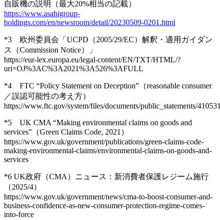
自販機の説明（最大20%相当の記載）
https://www.asahigroup-
holdings.com/en/newsroom/detail/20230509-0201.html
*3 欧州委員会「UCPD（2005/29/EC）解釈・適用ガイダン
ス（Commission Notice）」
https://eur-lex.europa.eu/legal-content/EN/TXT/HTML/?
uri=OJ%3AC%3A2021%3A526%3AFULL
*4 FTC “Policy Statement on Deception”（reasonable consumer
／誤認可能性の考え方）
https://www.ftc.gov/system/files/documents/public_statements/41053
*5 UK CMA “Making environmental claims on goods and
services”（Green Claims Code, 2021）
https://www.gov.uk/government/publications/green-claims-code-
making-environmental-claims/environmental-claims-on-goods-and-
services
*6 UK政府（CMA）ニュース：新消費者保護レジーム施行
（2025/4）
https://www.gov.uk/government/news/cma-to-boost-consumer-and-
business-confidence-as-new-consumer-protection-regime-comes-
into-force