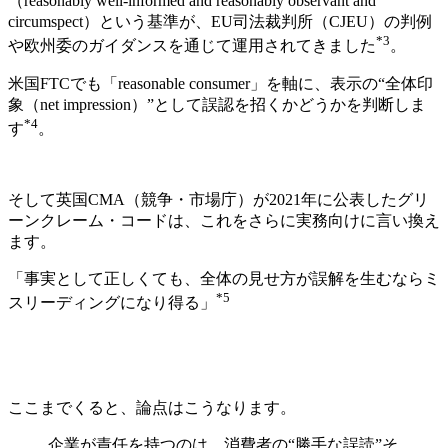
（reasonably well-informed and reasonably observant and
circumspect）という基準が、EU司法裁判所（CJEU）の判例
*3
や欧州委のガイダンスを通じて運用されてきました
。
米国FTCでも「reasonable consumer」を軸に、表示の“全体印
象（net impression）”として誤認を招くかどうかを判断しま
*4
す
。
そして英国CMA（競争・市場庁）が2021年に公表したグリ
ーンクレーム・コードは、これをさらに実務向けに言い換え
ます。
「事実として正しくても、全体の見せ方が誤解を生むならミ
*5
スリーディングになり得る」
ここまでくると、論点はこうなります。
企業が責任を持つのは、消費者の“勝手な誤読”そ