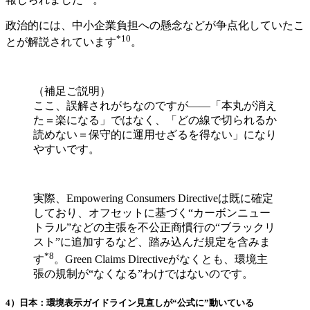
政治的には、中小企業負担への懸念などが争点化していたこ
*10
とが解説されています
。
（補足ご説明）
ここ、誤解されがちなのですが――「本丸が消え
た＝楽になる」ではなく、「どの線で切られるか
読めない＝保守的に運用せざるを得ない」になり
やすいです。
実際、Empowering Consumers Directiveは既に確定
しており、オフセットに基づく“カーボンニュー
トラル”などの主張を不公正商慣行の“ブラックリ
スト”に追加するなど、踏み込んだ規定を含みま
*8
す
。Green Claims Directiveがなくとも、環境主
張の規制が“なくなる”わけではないのです。
4）日本：環境表示ガイドライン見直しが“公式に”動いている