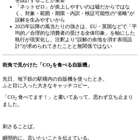
を設計することが重要
「ネットゼロ」が炎上しやすいのは嘘だからではな
く、対象・範囲・期限・内訳・検証可能性の“省略”が
誤解を生みやすいから
2025年以降の風当たりの強さは、EU・英国などで「平
均的／合理的な消費者の受ける全体印象」を軸にした
執行が現実化し、注釈より“誤解の余地を消す表現設
計”が求められてきたことと無関係ではない
街角で見かけた「CO
を食べる自販機」
2
先日、地下鉄の駅構内の自販機を使ったとき、
ふと目に入った大きなキャッチコピー。
「CO
食べてます！」と書いてあって、思わず立ち止まり
2
ました。
刺さることば。
瞬間的に、言いたいことを伝えている。