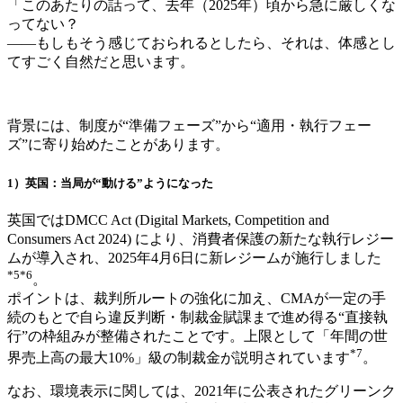
「このあたりの話って、去年（2025年）頃から急に厳しくな
ってない？
——もしもそう感じておられるとしたら、それは、体感とし
てすごく自然だと思います。
背景には、制度が“準備フェーズ”から“適用・執行フェー
ズ”に寄り始めたことがあります。
1）英国：当局が“動ける”ようになった
英国ではDMCC Act (Digital Markets, Competition and
Consumers Act 2024) により、消費者保護の新たな執行レジー
ムが導入され、2025年4月6日に新レジームが施行しました
*5*6
。
ポイントは、裁判所ルートの強化に加え、CMAが一定の手
続のもとで自ら違反判断・制裁金賦課まで進め得る“直接執
行”の枠組みが整備されたことです。上限として「年間の世
*7
界売上高の最大10%」級の制裁金が説明されています
。
なお、環境表示に関しては、2021年に公表されたグリーンク