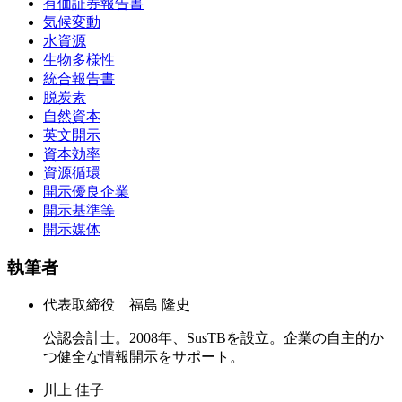
有価証券報告書
気候変動
水資源
生物多様性
統合報告書
脱炭素
自然資本
英文開示
資本効率
資源循環
開示優良企業
開示基準等
開示媒体
執筆者
代表取締役 福島 隆史
公認会計士。2008年、SusTBを設立。企業の自主的か
つ健全な情報開示をサポート。
川上 佳子