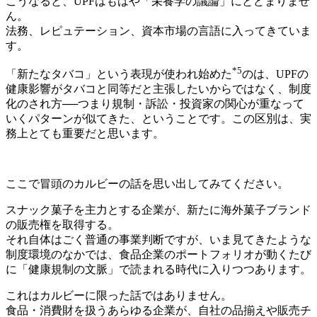
こうなると、UPFはもはや「栄養学の議論」にとどまりませ
ん。
法務、レピュテーション、資本市場の言語に入ってきていま
す。
*5
「新たなタバコ」という表現が使われ始めた
のは、UPFの
健康影響がタバコと同等だと主張したいからではなく、制度
化のされ方──つまり規制・訴訟・投資家の関心が重なって
いくパターンが似てきた、ということです。この区別は、実
務上とても重要だと思います。
ここで冒頭のカルビーの話を思い出してみてください。
スナック菓子を主力とする企業が、新たに海外菓子ブランド
の販売権を取得する。
それ自体はごく普通の事業判断ですが、いま見てきたような
制度環境のなかでは、食品企業のポートフォリオが動くたび
に「健康規制の文脈」で読まれる時代に入りつつあります。
これはカルビーに限った話ではありません。
食品・消費財を扱うあらゆる企業が、自社の品揃えや販売チ