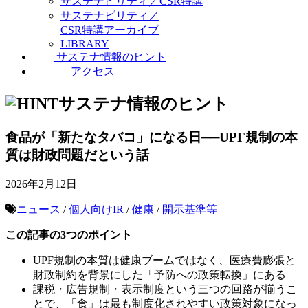
サステナビリティ／CSR特講
サステナビリティ／
CSR特講アーカイブ
LIBRARY
サステナ情報のヒント
アクセス
サステナ情報のヒント
食品が「新たなタバコ」になる日──UPF規制の本
質は財政問題だという話
2026年2月12日
ニュース
/
個人向けIR
/
健康
/
開示基準等
この記事の3つのポイント
UPF規制の本質は健康ブームではなく、医療費膨張と
財政制約を背景にした「予防への政策転換」にある
課税・広告規制・表示制度という三つの回路が揃うこ
とで、「食」は最も制度化されやすい政策対象になっ