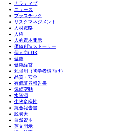
ナラティブ
ニュース
プラスチック
リスクマネジメント
人材戦略
人権
人的資本開示
価値創造ストーリー
個人向けIR
健康
健康経営
勉強用（初学者様向け）
品質・安全
有価証券報告書
気候変動
水資源
生物多様性
統合報告書
脱炭素
自然資本
英文開示