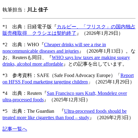
執筆担当：
川上 佳子
*1 出典：日経電子版『
カルビー、「フリスク」の国内独占
販売権取得 クラシエは契約終了
』（2026年1月29日）
*2 出典：WHO『
Cheaper drinks will see a rise in
noncommunicable diseases and injuries
』（2026年1月13日）。な
お、Reutersも同日、『
WHO says low taxes are making sugary
drinks, alcohol more affordable
』との記事を出しています。
*3 参考資料：SAFE（
Safe Food Advocacy Europe）「
Report
on HFSS Food marketing targeting children
」（2025年1月29日）
*4 出典：Reuters『
San Francisco sues Kraft, Mondelez over
ultra-processed foods
』（2025年12月3日）
*5 出典：The Guardian 『
Ultra-processed foods should be
treated more like cigarettes than food – study
』（2026年2月3日）
記事一覧へ