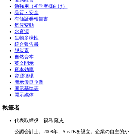
勉強用（初学者様向け）
品質・安全
有価証券報告書
気候変動
水資源
生物多様性
統合報告書
脱炭素
自然資本
英文開示
資本効率
資源循環
開示優良企業
開示基準等
開示媒体
執筆者
代表取締役 福島 隆史
公認会計士。2008年、SusTBを設立。企業の自主的か