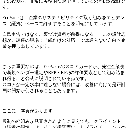
その役割を、非常に実務的な形で担っているのがEcoVadisで
す。
EcoVadisは、企業のサステナビリティの取り組みをエビデン
ス（証拠）ベースで評価することを明確にしています。
自己申告ではなく、裏づけ資料が前提になる――この設計思
想が、調達の現場で「紙だけの対応」では通らない方向へ企
業を押し出しています。
さらに重要なのは、EcoVadisのスコアカードが、発注企業側
で新規ベンダー選定やRFP・RFQの評価要素として組み込ま
れ得る、と公式に説明されている点です。
スコアが一定水準に達しない場合には、改善に向けて是正計
画の開始が促されることもあります。
ここに、本質があります。
規制の枠組みが見直されたように見えても、クライアント
（調達の現場）は、そして投資家は、サプライチェーンへの