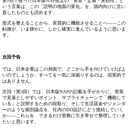
第1回で扱った日本版NAP改定の「実装・定着・実効性」と
いう言葉は、この「説明の地面の変化」を、国内向けに言い
直したものとも読めます。
形式を整えることから、実質的に機能させることへ――この
転換が、いま静かに、しかし確実に進んでいるように思いま
す。
次回予告
では、日本企業はこの局面で、どこから手を付けていけばよ
いのでしょうか。すべてを一気に深掘りするのは、現実的で
はありません。
次回（第3回）では、日本版NAPの記載を手がかりに、実装
で見落としやすいポイント、サプライチェーンで「機能して
いる」と説明するための段取り、そして生活賃金やジェンダ
ーのような個別論点を、社内のDD設計にどう接続していく
か――これらを、できるだけ実務に引き寄せて整理していき
たいと思います。