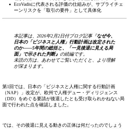
EcoVadisに代表される評価の仕組みが、サプライチェ
ーンリスクを「取引の要件」として具体化
本記事は、2026年2月2日付ブログ記事『
なぜ今、
日本の「ビジネスと人権」行動計画は改定された
のか――5年間の総括と、「一見後退に見える局
面」で示された判断
』
の
続編です。
未読の方は、あわせてご覧いただくと、より理解
が深まります。
第1回では、日本の「ビジネスと人権に関する行動計画
（NAP）」改定が、欧州で人権デュー・ディリジェンス
（DD）をめぐる要請が後退したとも受け取られかねない局
面で行われた点を確認しました。
では、その後退に見える動きの正体は何だったのでしょう