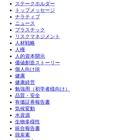
ステークホルダー
トップメッセージ
ナラティブ
ニュース
プラスチック
リスクマネジメント
人材戦略
人権
人的資本開示
価値創造ストーリー
個人向けIR
健康
健康経営
勉強用（初学者様向け）
品質・安全
有価証券報告書
気候変動
水資源
生物多様性
統合報告書
脱炭素