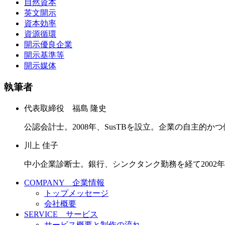
自然資本
英文開示
資本効率
資源循環
開示優良企業
開示基準等
開示媒体
執筆者
代表取締役 福島 隆史
公認会計士。2008年、SusTBを設立。企業の自主的
川上 佳子
中小企業診断士。銀行、シンクタンク勤務を経て2002
COMPANY 企業情報
トップメッセージ
会社概要
SERVICE サービス
サービス概要と制作の流れ