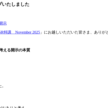
プいたしました
開示
講 November 2025
」にお越しいただいた皆さま、ありが
ら考える開示の本質
た。
がおありと考え、