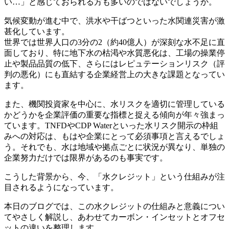
い…」と感じておられる方も多いのではないでしょうか。
気候変動が進む中で、洪水や干ばつといった水関連災害が激
甚化しています。
世界では世界人口の3分の2（約40億人）が深刻な水不足に直
面しており、特に地下水の枯渇や水質悪化は、工場の操業停
止や製品品質の低下、さらにはレピュテーションリスク（評
判の悪化）にも直結する企業経営上の大きな課題となってい
ます。
また、機関投資家を中心に、水リスクを適切に管理している
かどうかを企業評価の重要な指標と捉える傾向が年々強まっ
ています。TNFDやCDP Waterといった水リスク開示の枠組
みへの対応は、もはや企業にとって必須事項と言えるでしょ
う。それでも、水は地域や拠点ごとに状況が異なり、単独の
企業努力だけでは限界があるのも事実です。
こうした背景から、今、「水クレジット」という仕組みが注
目されるようになっています。
本日のブログでは、この水クレジットの仕組みと意義につい
てやさしく解説し、あわせてカーボン・インセットとオフセ
ットの違いを整理します。