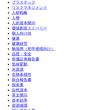
プラスチック
リスクマネジメント
人材戦略
人権
人的資本開示
価値創造ストーリー
個人向けIR
健康
健康経営
勉強用（初学者様向け）
品質・安全
有価証券報告書
気候変動
水資源
生物多様性
統合報告書
脱炭素
自然資本
英文開示
資本効率
資源循環