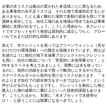
企業の水リスクは拠点の置かれた各流域ごとに異なるため、
ある事業所の水不足リスクは、その土地で直接対応するしか
ありません。たとえ遠く離れた場所で多額の資金を投じて水
源林を保全しても、自社工場のある地域が渇水であれば事業
継続に支障が出るでしょう。こうした理由から、水クレジッ
トでオフセットを行う発想は原則的に成立しづらく、グロー
バルでもまだ試行的な段階にあります。
加えて、水クレジットを巡ってはグリーンウォッシュ（見せ
かけだけの環境貢献）への懸念も指摘されています。例えば
先述のように他社の地下水涵養プロジェクトからクレジット
を買い、自社の製品について「実質的に水使用量ゼロ！」と
PRするケースを考えてみましょう。実際には水を使ってい
るのに、他所の功績をお金で買って帳消しにするやり方は、
ステークホルダーから批判を受けるリスクがあります。「そ
れよりまず自社での節水努力をすべきではないか？」という
声が上がるのももっともですし、クレジットを創出した側と
購入した側の成果の二重計上といった技術的課題もありま
す。こうした点から、安易に「水オフセットで水使用ゼ
ロ！」と謳うことには慎重になるべきでしょう。