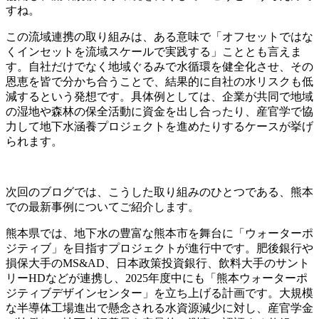
すね。
この流域連携の取り組みは、ある意味で「オフセットではな
くインセットを流域スケールで実践する」こととも言えま
す。自社だけでなく地域ぐるみで水循環を健全化させ、その
恩恵を皆で分かち合うことで、結果的に自社の水リスクも低
減するという発想です。具体例としては、企業が共同で地域
の湿地や森林の保全活動に資金を出し合ったり、産官学で協
力して地下水涵養プロジェクトを進めたりするケースが挙げ
られます。
次回のブログでは、こうした取り組みのひとつである、熊本
での最新事例についてご紹介します。
熊本県では、地下水の豊富な熊本市を舞台に「ウォーターポ
ジティブ」を目指すプロジェクトが進行中です。肥後銀行や
損保大手のMS&AD、日本政策投資銀行、飲料大手のサント
リーHDなどが連携し、2025年度中にも「熊本ウォーターポ
ジティブデザインセンター」を立ち上げる計画です。大規模
な半導体工場進出で懸念される水資源減少に対し、産官学金