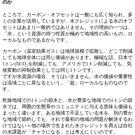
のか
ところで、カーボン・オフセットは一般にも広く知られ、多
くの企業が活用していますが、水クレジットによる水のオフ
セットはあまり一般的ではありません。その理由の一つは、
「水」という資源の持つ性質が極めて地域性の高いもの、ロ
ーカルなものであるからです。
カーボン（温室効果ガス）は地球規模で拡散し、どこで削減
しても地球全体には同じ価値があります。極端な話、日本で
1トンのCO₂を削減しても、アメリカで1トン削減しても、気
候変動の抑制効果としては同じ1トンです。
ですが水資源の場合、そうはいきません。水の価値や重要性
は流域ごとに異なるという、「超」ローカルなものなので
す。
乾燥地域での1トンの節水と、水が豊富な地域での1トンの節
水では、周囲の生態系やコミュニティに与える意味も価値も
まったく違います。ある地域で不足している水を、別の豊か
な地域で節約しても、それで最初の地域の問題が解決するわ
けではない＝他の場所で生まれた水クレジットを買えば自社
の水課題が「チャラになる」とは考えにくいのです。