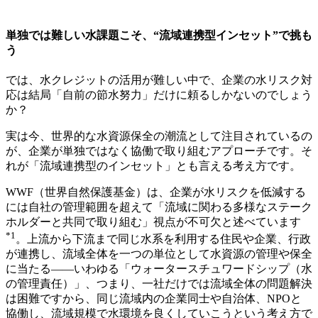
単独では難しい水課題こそ、“流域連携型インセット”で挑も
う
では、水クレジットの活用が難しい中で、企業の水リスク対
応は結局「自前の節水努力」だけに頼るしかないのでしょう
か？
実は今、世界的な水資源保全の潮流として注目されているの
が、企業が単独ではなく協働で取り組むアプローチです。そ
れが「流域連携型のインセット」とも言える考え方です。
WWF（世界自然保護基金）は、企業が水リスクを低減する
には自社の管理範囲を超えて「流域に関わる多様なステーク
ホルダーと共同で取り組む」視点が不可欠と述べています
*1
。上流から下流まで同じ水系を利用する住民や企業、行政
が連携し、流域全体を一つの単位として水資源の管理や保全
に当たる――いわゆる「ウォータースチュワードシップ（水
の管理責任）」、つまり、一社だけでは流域全体の問題解決
は困難ですから、同じ流域内の企業同士や自治体、NPOと
協働し、流域規模で水環境を良くしていこうという考え方で