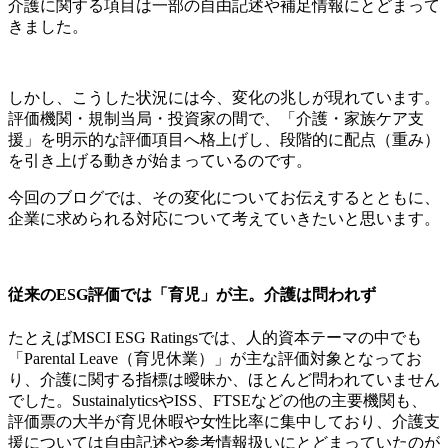
介護に関する項目は一部の自由記述や補足情報にとどまって
きました。
しかし、こうした状況には今、変化の兆しが現れています。
評価機関・規制当局・投資家の間で、「介護・家族ケア支
援」を明示的な評価項目へ格上げし、段階的に配点（重み）
を引き上げる動きが始まっているのです。
今回のブログでは、その変化についてお伝えするとともに、
企業に求められる対応について考えていきたいと思います。
従来のESG評価では「育児」が主。介護は問われず
たとえばMSCI ESG Ratingsでは、人的資本テーマの中でも
「Parental Leave（育児休業）」が主な評価対象となってお
り、介護に関する指標は曖昧か、ほとんど問われていません
でした。SustainalyticsやISS、FTSEなどの他の主要機関も、
評価票の大半が育児休暇や女性比率に集中しており、介護支
援については自由記述や参考情報扱いにとどまっていたのが