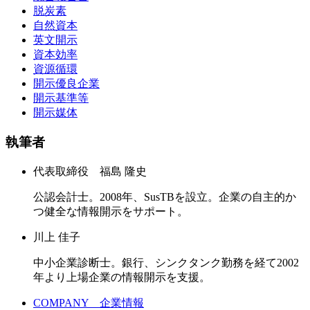
脱炭素
自然資本
英文開示
資本効率
資源循環
開示優良企業
開示基準等
開示媒体
執筆者
代表取締役 福島 隆史
公認会計士。2008年、SusTBを設立。企業の自主的か
つ健全な情報開示をサポート。
川上 佳子
中小企業診断士。銀行、シンクタンク勤務を経て2002
年より上場企業の情報開示を支援。
COMPANY 企業情報