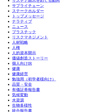
サステナ開示をめぐる動向
サプライチェーン
ステークホルダー
トップメッセージ
ナラティブ
ニュース
プラスチック
リスクマネジメント
人材戦略
人権
人的資本開示
価値創造ストーリー
個人向けIR
健康
健康経営
勉強用（初学者様向け）
品質・安全
有価証券報告書
気候変動
水資源
生物多様性
統合報告書